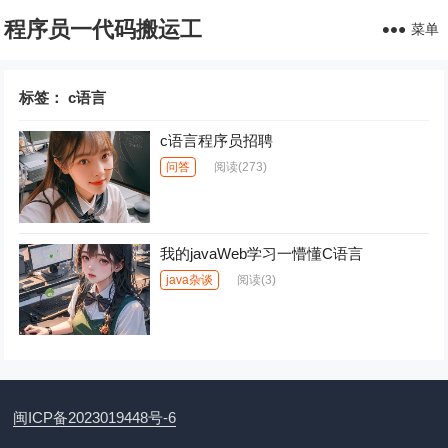
程序员一代码搬运工
菜单
标签：
c语言
c语言程序员招聘
问答
阅读
(273)
我的javaWeb学习一懵懂C语言
java杂谈
阅读
(3)
闽ICP备2023019448号-6