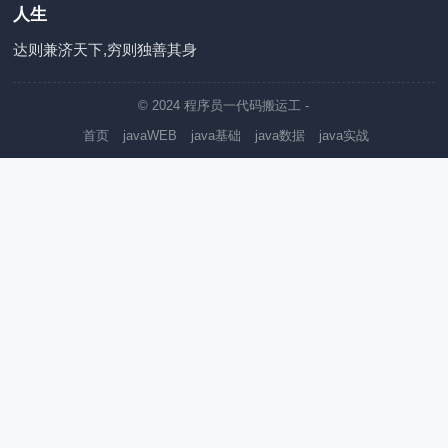
人生
达则兼济天下,穷则独善其身
© 2024
程序员一代码搬运工
-
首页
javaWEB
java基础
java数据
java实战