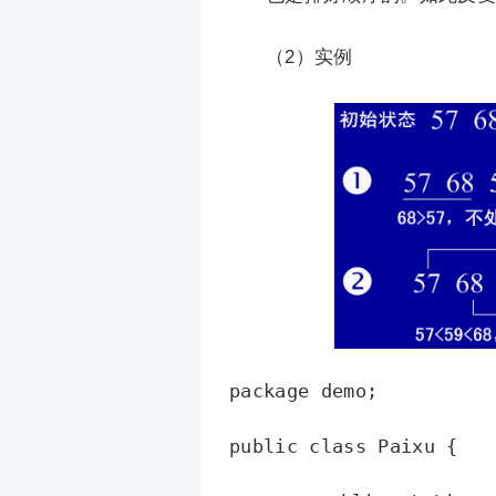
（2）实例
package demo;

public class Paixu {
