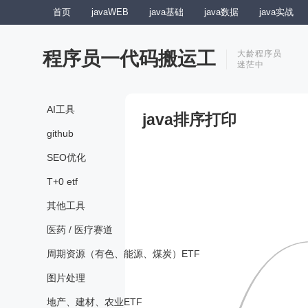
首页
javaWEB
java基础
java数据
java实战
程序员一代码搬运工
大龄程序员
迷茫中
AI工具
java排序打印
github
SEO优化
T+0 etf
其他工具
医药 / 医疗赛道
周期资源（有色、能源、煤炭）ETF
图片处理
地产、建材、农业ETF