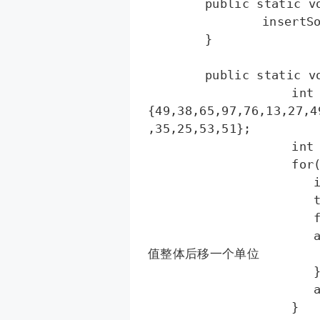
	public static void main(String[] args) {

		insertSort();

	}

	public static void insertSort(){  

		    int a[]=
{49,38,65,97,76,13,27,4
,35,25,53,51};  

		    int temp=0;  

		    for(int i=1;i<a.length;i++){  

		       int j=i-1;  

		       temp=a[i]; 

		       for(;j>=0&&temp<a[j];j--){  

		       a[j+1]=a[j];                       //将大于temp的
值整体后移一个单位  

		       }  

		       a[j+1]=temp;  

		    }  
