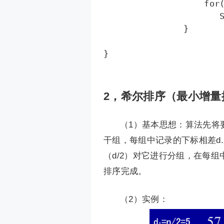
		    for(int i=0;i<a.length;i++)  

		       System.out.println(a[i]);  

		}

2，希尔排序（最小增量
（1）基本思想：算法先将要
干组，每组中记录的下标相差d
（d/2）对它进行分组，在每
排序完成。
（2）实例：