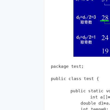
package test;

public class test {

	public static void main(String[] args) {

		int a[]={1,54,6,3,78,34,12,45,56,100};  

	    double d1=a.length;  

	    int temp=0;  
