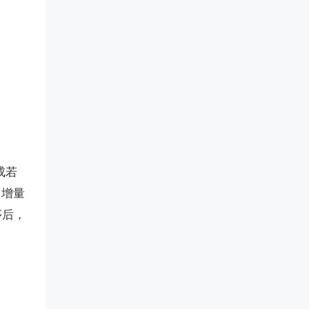
成若
的增量
序后，