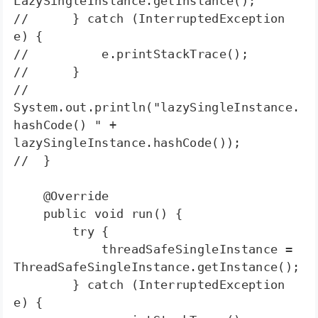
LazySingleInstance.getInstance();  

//      } catch (InterruptedException 
e) {  

//          e.printStackTrace();  

//      }  

//      
System.out.println("lazySingleInstance.
hashCode() " + 
lazySingleInstance.hashCode());  

//  }  

    @Override  

    public void run() {  

        try {  

            threadSafeSingleInstance = 
ThreadSafeSingleInstance.getInstance();  

        } catch (InterruptedException 
e) {  
