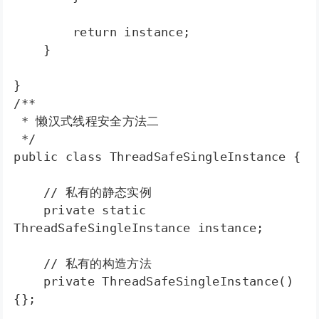
        return instance;  

    }  

}
/** 

 * 懒汉式线程安全方法二 

 */ 

public class ThreadSafeSingleInstance {  

    // 私有的静态实例  

    private static 
ThreadSafeSingleInstance instance;  

    // 私有的构造方法  

    private ThreadSafeSingleInstance()
{};  
