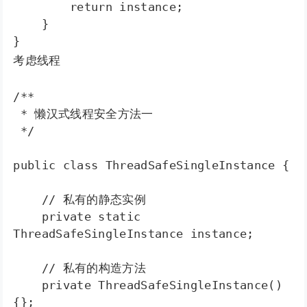
        return instance;  

    }  

}
考虑线程
/**

 * 懒汉式线程安全方法一

 */ 

public class ThreadSafeSingleInstance {  

    // 私有的静态实例  

    private static 
ThreadSafeSingleInstance instance;  

    // 私有的构造方法  

    private ThreadSafeSingleInstance()
{};  
