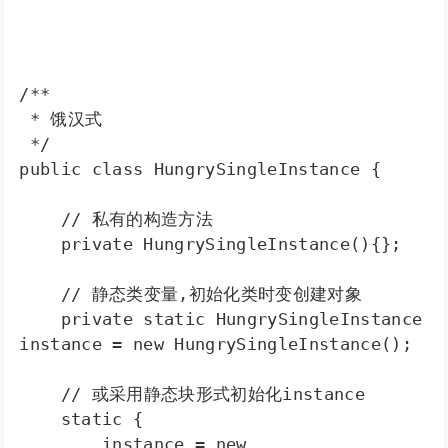
/** 

 * 饿汉式 

 */ 

public class HungrySingleInstance {  

    // 私有的构造方法  

    private HungrySingleInstance(){};  

    // 静态类变量,初始化类时变创建对象  

    private static HungrySingleInstance 
instance = new HungrySingleInstance();  

    // 或采用静态块形式初始化instance  

    static {  

        instance = new 