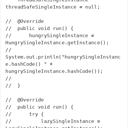
threadSafeSingleInstance = null;  

//  @Override  

//  public void run() {  

//      hungrySingleInstance = 
HungrySingleInstance.getInstance();  

//      
System.out.println("hungrySingleInstanc
e.hashCode() " + 
hungrySingleInstance.hashCode());  

//        

//  }  

//  @Override  

//  public void run() {  

//      try {  

//          lazySingleInstance = 