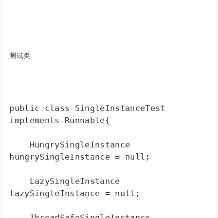
测试类
public class SingleInstanceTest 
implements Runnable{  

    HungrySingleInstance 
hungrySingleInstance = null;  

    LazySingleInstance 
lazySingleInstance = null;  

    ThreadSafeSingleInstance 