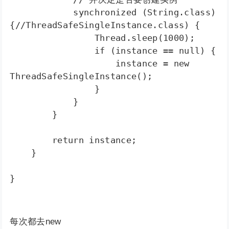
            synchronized (String.class) 
{//ThreadSafeSingleInstance.class) {  

                Thread.sleep(1000);  

                if (instance == null) {  

                    instance = new 
ThreadSafeSingleInstance();  

                }  

            }  

        }  

        return instance;  

    }  

}
每次都去new