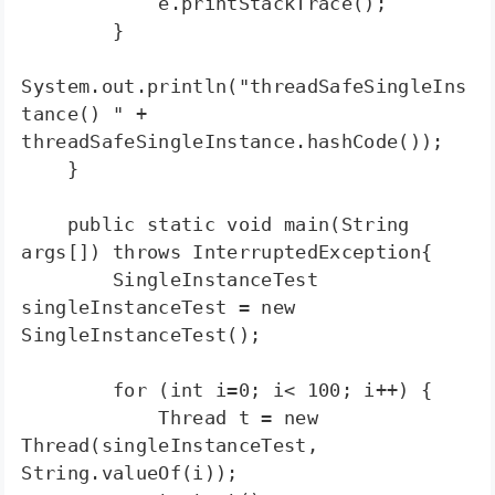
            e.printStackTrace();  

        }  

System.out.println("threadSafeSingleIns
tance() " + 
threadSafeSingleInstance.hashCode());  

    }  

    public static void main(String 
args[]) throws InterruptedException{  

        SingleInstanceTest 
singleInstanceTest = new 
SingleInstanceTest();  

        for (int i=0; i< 100; i++) {  

            Thread t = new 
Thread(singleInstanceTest, 
String.valueOf(i));  
