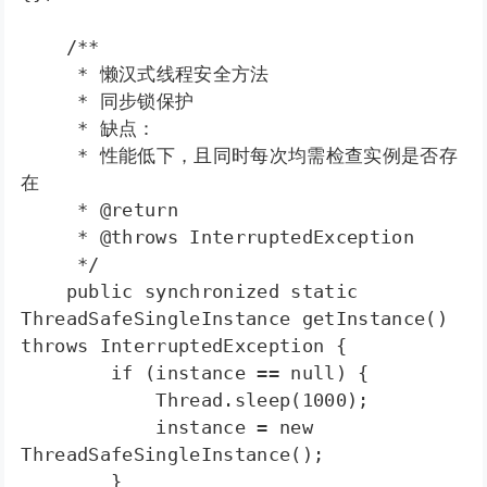
    /** 

     * 懒汉式线程安全方法 

     * 同步锁保护 

     * 缺点： 

     * 性能低下，且同时每次均需检查实例是否存
在 

     * @return 

     * @throws InterruptedException  

     */ 

    public synchronized static 
ThreadSafeSingleInstance getInstance() 
throws InterruptedException {  

        if (instance == null) {  

            Thread.sleep(1000);  

            instance = new 
ThreadSafeSingleInstance();  

        }  
