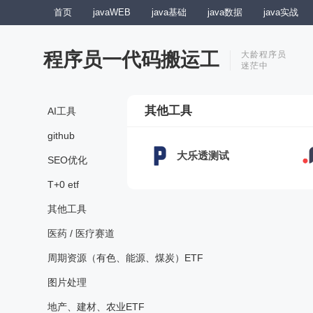
首页
javaWEB
java基础
java数据
java实战
程序员一代码搬运工
大龄程序员
迷茫中
其他工具
AI工具
github
大乐透测试
SEO优化
T+0 etf
其他工具
医药 / 医疗赛道
周期资源（有色、能源、煤炭）ETF
图片处理
地产、建材、农业ETF