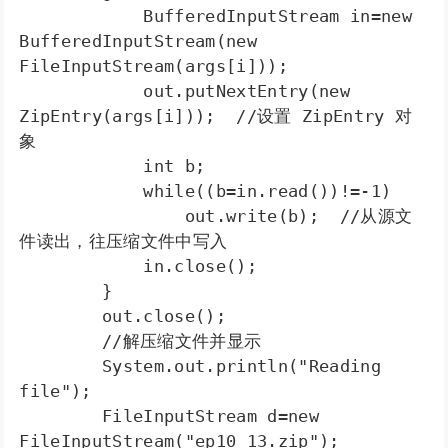
            BufferedInputStream in=new 
BufferedInputStream(new 
FileInputStream(args[i]));

            out.putNextEntry(new 
ZipEntry(args[i]));  //设置 ZipEntry 对
象

            int b;

            while((b=in.read())!=-1)

                out.write(b);  //从源文
件读出，往压缩文件中写入

            in.close();

        }

        out.close();

        //解压缩文件并显示

        System.out.println("Reading 
file");

        FileInputStream d=new 
FileInputStream("ep10_13.zip");
