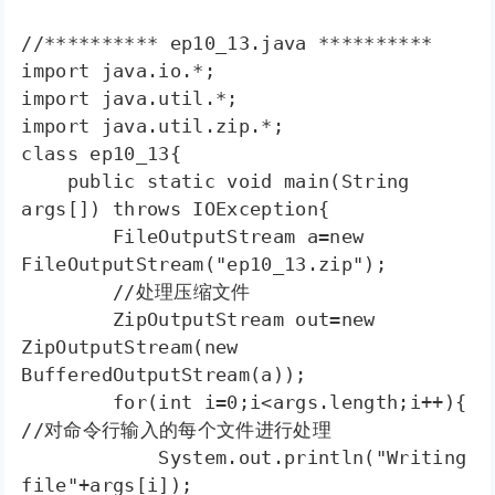
//********** ep10_13.java **********

import java.io.*;

import java.util.*;

import java.util.zip.*;

class ep10_13{

    public static void main(String 
args[]) throws IOException{

        FileOutputStream a=new 
FileOutputStream("ep10_13.zip");

        //处理压缩文件

        ZipOutputStream out=new 
ZipOutputStream(new 
BufferedOutputStream(a));

        for(int i=0;i<args.length;i++){  
//对命令行输入的每个文件进行处理

            System.out.println("Writing 
file"+args[i]);
