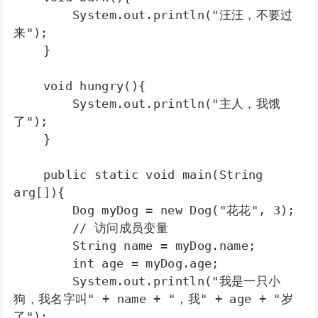
        System.out.println("汪汪，不要过
来");

    }

    void hungry(){

        System.out.println("主人，我饿
了");

    }

    public static void main(String 
arg[]){

        Dog myDog = new Dog("花花", 3);

        // 访问成员变量

        String name = myDog.name;

        int age = myDog.age;

        System.out.println("我是一只小
狗，我名字叫" + name + "，我" + age + "岁
了");
