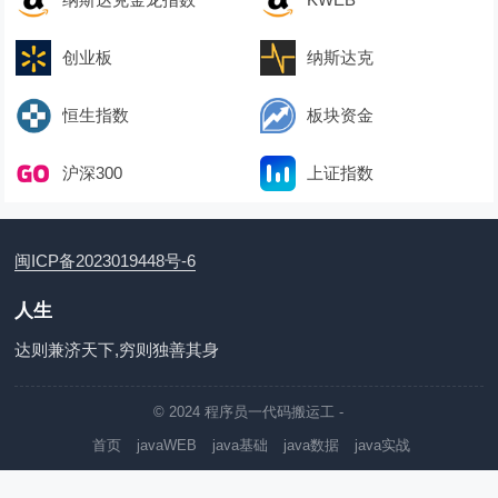
创业板
纳斯达克
恒生指数
板块资金
沪深300
上证指数
闽ICP备2023019448号-6
人生
达则兼济天下,穷则独善其身
© 2024
程序员一代码搬运工
-
首页
javaWEB
java基础
java数据
java实战