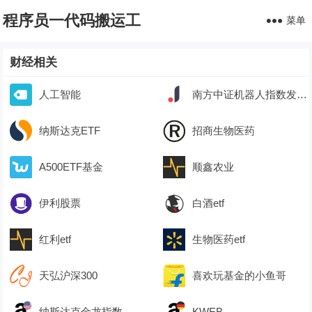
程序员一代码搬运工
菜单
财经相关
人工智能
南方中证机器人指数发起C(020608）
纳斯达克ETF
招商生物医药
A500ETF基金
顺鑫农业
伊利股票
白酒etf
红利etf
生物医药etf
天弘沪深300
喜欢玩基金的小鱼哥
纳斯达克金龙指数
KWEB