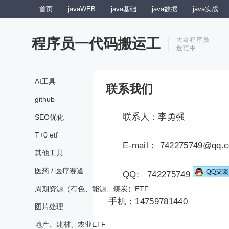
首页
javaWEB
java基础
java数据
java实战
程序员一代码搬运工
大龄程序员
迷茫中
AI工具
联系我们
github
联系人：李勇强
SEO优化
T+0 etf
E-mail： 742275749@qq.
其他工具
医药 / 医疗赛道
QQ: 742275749
周期资源（有色、能源、煤炭）ETF
手机：14759781440
图片处理
地产、建材、农业ETF