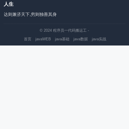
人生
达则兼济天下,穷则独善其身
© 2024
程序员一代码搬运工
-
首页
javaWEB
java基础
java数据
java实战