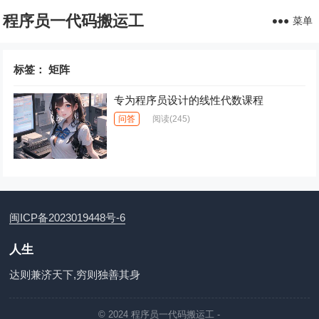
程序员一代码搬运工
菜单
标签：
矩阵
专为程序员设计的线性代数课程
问答
阅读
(245)
闽ICP备2023019448号-6
人生
达则兼济天下,穷则独善其身
© 2024
程序员一代码搬运工
-