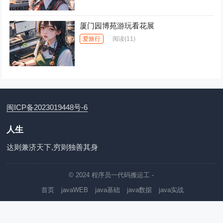
厦门园博苑游玩看花展
爱旅行
阅读
(11)
闽ICP备2023019448号-6
人生
达则兼济天下,穷则独善其身
© 2024
程序员一代码搬运工
-
首页
javaWEB
java基础
java数据
java实战