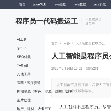
首页
javaWEB
java基础
java数据
java实战
程序员一代码搬运工
大龄程序员
迷茫中
AI工具
首页
问答
人工智能是程序员么
github
人工智能是程序员
SEO优化
T+0 etf
2025年5月14日 18:32
阅读
(261)
其他工具
医药 / 医疗赛道
人工智能不是程序员。尽管人工智
涵盖了多个领域和学科。 …
周期资源（有色、能源、煤炭）ETF
图片处理
人工智能不是程序员。尽管
地产、建材、农业ETF