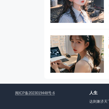
人生
闽ICP备2023019448号-6
达则兼济天