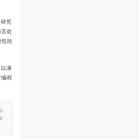
是研究
语言处
能包括
，以满
于编程
读
删