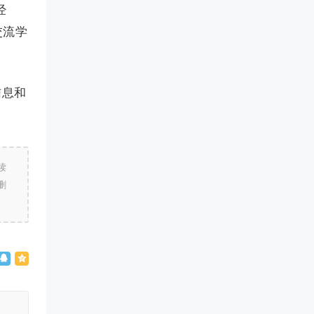
经
交流学
信息和
读
删