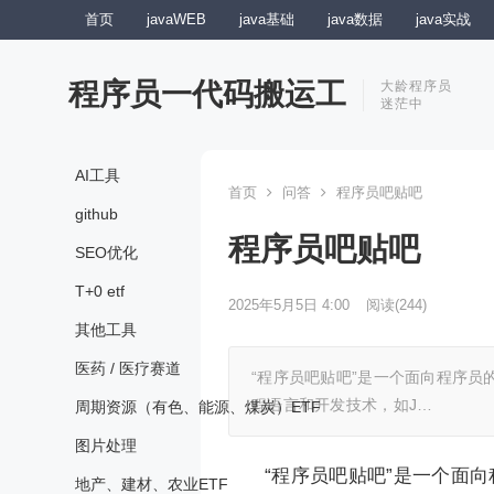
首页
javaWEB
java基础
java数据
java实战
程序员一代码搬运工
大龄程序员
迷茫中
AI工具
首页
问答
程序员吧贴吧
github
程序员吧贴吧
SEO优化
T+0 etf
2025年5月5日 4:00
阅读
(244)
其他工具
医药 / 医疗赛道
“程序员吧贴吧”是一个面向程序
程语言和开发技术，如J…
周期资源（有色、能源、煤炭）ETF
图片处理
“程序员吧贴吧”是一个面
地产、建材、农业ETF