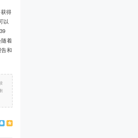
谷获得
可以
39
会随着
报告和
读
删