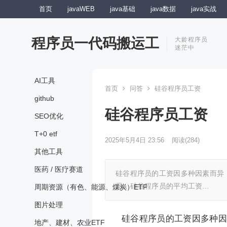
首页
javaWEB
java基础
java数据
java实战
程序员一代码搬运工
大龄程序员
迷茫中
AI工具
首页
问答
硅谷程序员工资
github
硅谷程序员工资
SEO优化
T+0 etf
2025年5月4日 23:56
阅读
(284)
其他工具
医药 / 医疗赛道
硅谷程序员的工资因多种因素而异
示，硅谷程序员的平均工资…
周期资源（有色、能源、煤炭）ETF
图片处理
硅谷程序员的工资因多种因
地产、建材、农业ETF