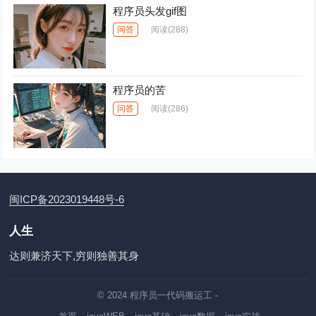
程序员头发gif图
问答
阅读
(288)
程序员的苦
问答
阅读
(286)
闽ICP备2023019448号-6
人生
达则兼济天下,穷则独善其身
© 2024
程序员一代码搬运工
-