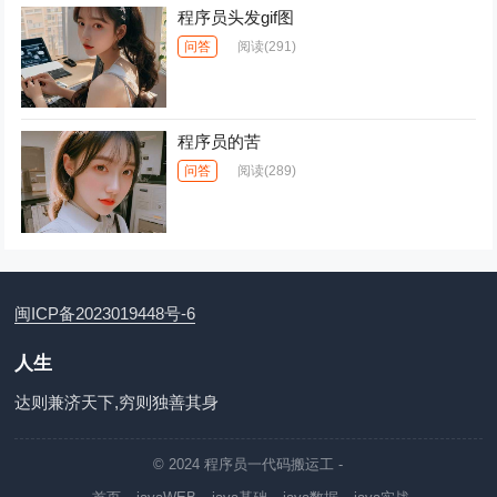
程序员头发gif图
问答
阅读
(291)
程序员的苦
问答
阅读
(289)
闽ICP备2023019448号-6
人生
达则兼济天下,穷则独善其身
© 2024
程序员一代码搬运工
-