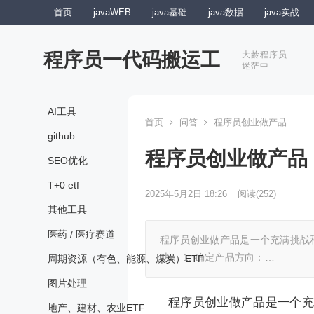
首页
javaWEB
java基础
java数据
java实战
程序员一代码搬运工
大龄程序员
迷茫中
AI工具
首页
问答
程序员创业做产品
github
程序员创业做产品
SEO优化
T+0 etf
2025年5月2日 18:26
阅读
(252)
其他工具
医药 / 医疗赛道
程序员创业做产品是一个充满挑战
功： 1. 确定产品方向：…
周期资源（有色、能源、煤炭）ETF
图片处理
程序员创业做产品是一个充
地产、建材、农业ETF