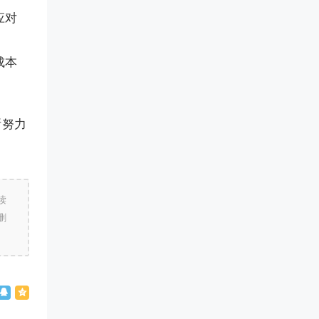
应对
成本
断努力
读
删