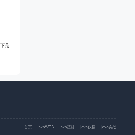
以下是
首页
javaWEB
java基础
java数据
java实战