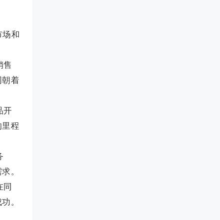
市场和
销售
同朝着
品开
的里程
务
需求。
在同
成功。