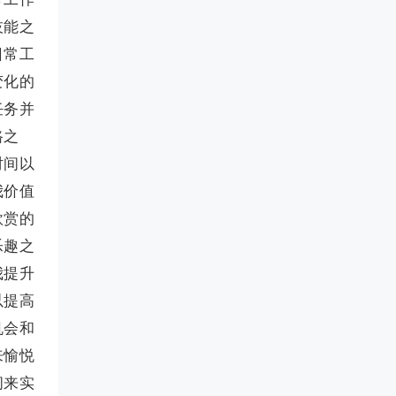
技能之
日常工
变化的
任务并
路之
时间以
我价值
欣赏的
乐趣之
我提升
以提高
机会和
来愉悦
间来实