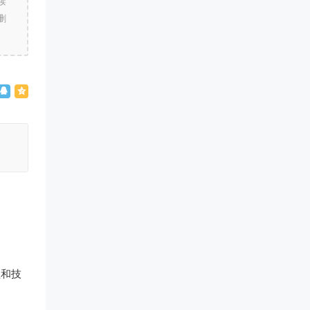
读
删
程和技