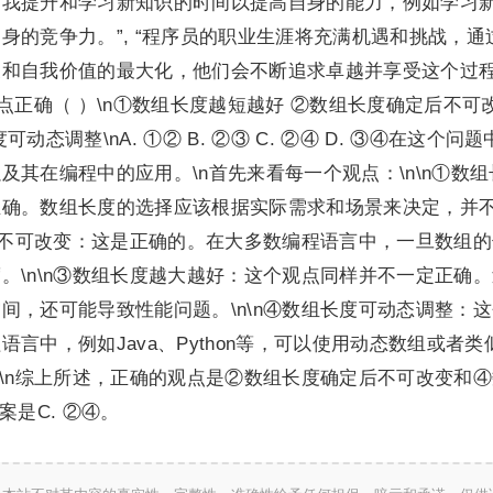
自我提升和学习新知识的时间以提高自身的能力，例如学习
身的竞争力。”, “程序员的职业生涯将充满机遇和挑战，通
展和自我价值的最大化，他们会不断追求卓越并享受这个过
点正确（ ）\n①数组长度越短越好 ②数组长度确定后不可
态调整\nA. ①② B. ②③ C. ②④ D. ③④在这个问题
其在编程中的应用。\n首先来看每一个观点：\n\n①数组
正确。数组长度的选择应该根据实际需求和场景来决定，并
定后不可改变：这是正确的。在大多数编程语言中，一旦数组
。\n\n③数组长度越大越好：这个观点同样并不一定正确
间，还可能导致性能问题。\n\n④数组长度可动态调整：
言中，例如Java、Python等，可以使用动态数组或者类
n\n综上所述，正确的观点是②数组长度确定后不可改变和
案是C. ②④。