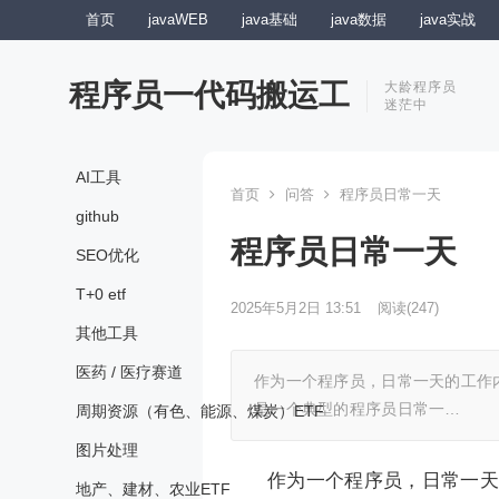
首页
javaWEB
java基础
java数据
java实战
程序员一代码搬运工
大龄程序员
迷茫中
AI工具
首页
问答
程序员日常一天
github
程序员日常一天
SEO优化
T+0 etf
2025年5月2日 13:51
阅读
(247)
其他工具
医药 / 医疗赛道
作为一个程序员，日常一天的工作
是一个典型的程序员日常一…
周期资源（有色、能源、煤炭）ETF
图片处理
作为一个程序员，日常一天
地产、建材、农业ETF