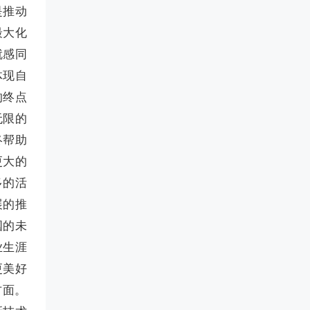
是推动
最大化
就感同
体现自
的终点
无限的
终帮助
更大的
多的活
展的推
国的未
业生涯
更美好
方面。