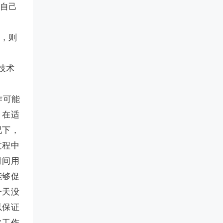
交自己
题，则
技术
作可能
。在适
况下，
过程中
时间用
能够促
一天没
以保证
常工作