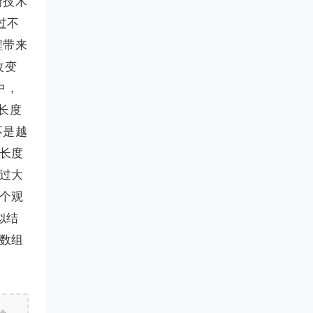
新技术
过不
程带来
改变
中，
长度
不是越
的长度
。过大
这个观
似结
④数组