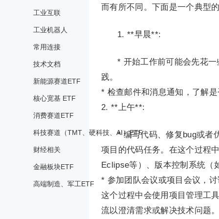
而有所不同。下面是一个典型
工业互联
工业机器人
1. **早晨**:
常用连接
* 开始工作前可能会先花
技术文档
践。
新能源赛道ETF
* 检查邮件和消息通知，了解
核心宽基 ETF
2. **上午**:
消费赛道ETF
科技赛道（TMT、硬科技、AI）ETF
* 编写代码、修复bug
项目的代码任务。在这个过程中可能会
财经相关
Eclipse等）、版本控制系统（
金融板块ETF
* 参加团队会议或项目会议，
高端制造、军工ETF
这个过程中会使用项目管理工具如
流以澄清需求或解决技术问题