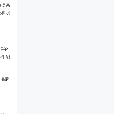
力提高
长和职
新兴的
协作能
人品牌