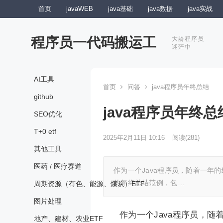
首页
javaWEB
java基础
java数据
java实战
程序员一代码搬运工
大龄程序员
迷茫中
AI工具
首页
问答
java程序员年终总结
github
java程序员年终总
SEO优化
T+0 etf
2025年2月11日 10:16
阅读
(281)
其他工具
医药 / 医疗赛道
作为一个Java程序员，随着一年
的年终总结范例，包…
周期资源（有色、能源、煤炭）ETF
图片处理
作为一个Java程序员，
地产、建材、农业ETF