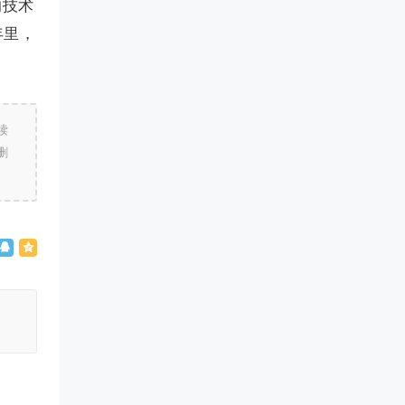
的技术
年里，
读
删