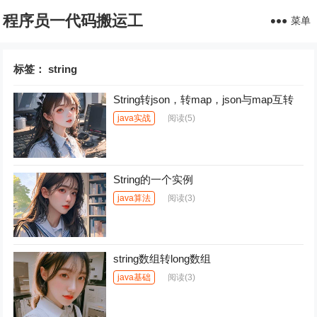
程序员一代码搬运工
菜单
标签：
string
String转json，转map，json与map互转
java实战
阅读
(5)
String的一个实例
java算法
阅读
(3)
string数组转long数组
java基础
阅读
(3)