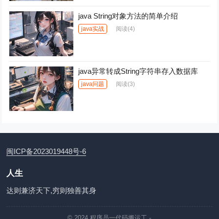
java String对象方法的简单介绍
java实战
阅读
(4)
java异常转成String字符串存入数据库
java问题
阅读
(3)
闽ICP备2023019448号-6
人生
达则兼济天下,穷则独善其身
© 2024
程序员一代码搬运工
-