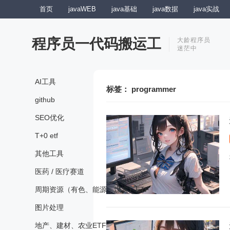
首页
javaWEB
java基础
java数据
java实战
程序员一代码搬运工
大龄程序员
迷茫中
AI工具
标签：
programmer
github
SEO优化
T+0 etf
其他工具
医药 / 医疗赛道
周期资源（有色、能源、煤炭）ETF
图片处理
地产、建材、农业ETF