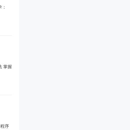
学：
法 掌握
P程序