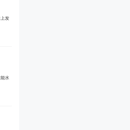
站上发
技能水