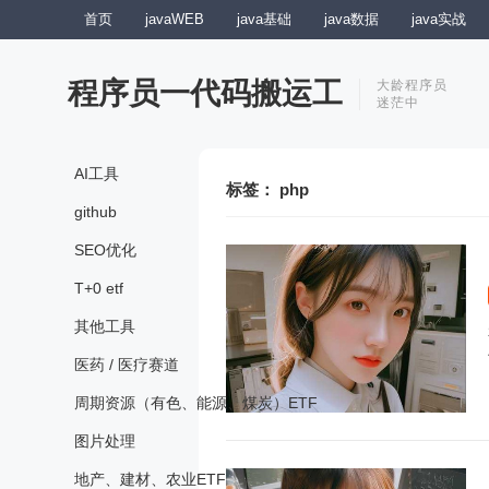
首页
javaWEB
java基础
java数据
java实战
程序员一代码搬运工
大龄程序员
迷茫中
AI工具
标签：
php
github
SEO优化
T+0 etf
其他工具
医药 / 医疗赛道
周期资源（有色、能源、煤炭）ETF
图片处理
地产、建材、农业ETF