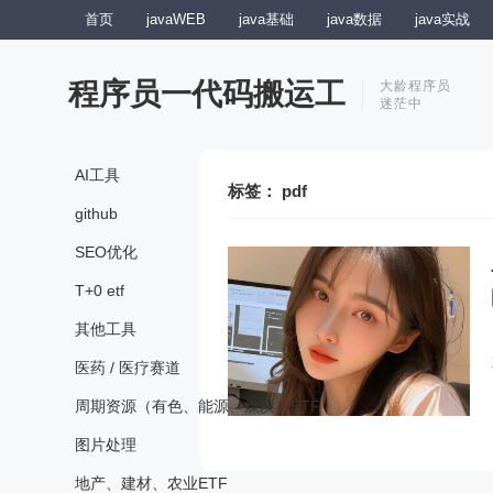
首页
javaWEB
java基础
java数据
java实战
程序员一代码搬运工
大龄程序员
迷茫中
AI工具
标签：
pdf
github
SEO优化
T+0 etf
其他工具
医药 / 医疗赛道
周期资源（有色、能源、煤炭）ETF
图片处理
地产、建材、农业ETF