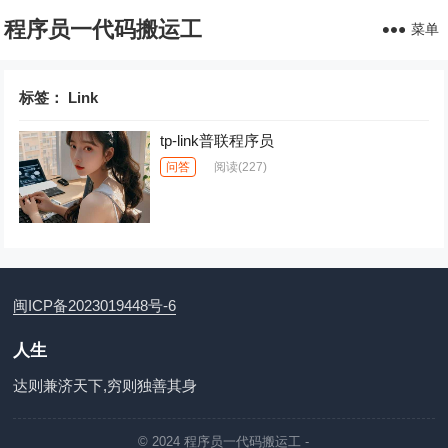
程序员一代码搬运工
菜单
标签：
Link
tp-link普联程序员
问答
阅读
(227)
闽ICP备2023019448号-6
人生
达则兼济天下,穷则独善其身
© 2024
程序员一代码搬运工
-