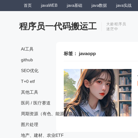
首页
javaWEB
java基础
java数据
java实战
程序员一代码搬运工
大龄程序员
迷茫中
AI工具
标签：
javaopp
github
SEO优化
T+0 etf
其他工具
医药 / 医疗赛道
周期资源（有色、能源、煤炭）ETF
图片处理
地产、建材、农业ETF