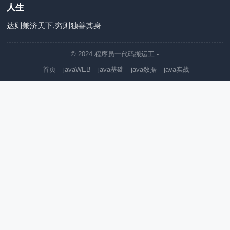
人生
达则兼济天下,穷则独善其身
© 2024
程序员一代码搬运工
-
首页
javaWEB
java基础
java数据
java实战