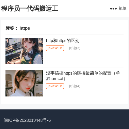
程序员一代码搬运工
菜单
标签：
https
http和https的区别
javaWEB
阅读
(3)
没事搞搞https的链接最简单的配置（单
独tomcat）
javaWEB
阅读
(4)
闽ICP备2023019448号-6