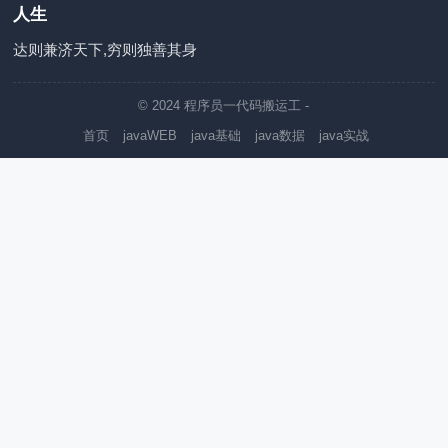
人生
达则兼济天下,穷则独善其身
© 2024
程序员一代码搬运工
-
首页
javaWEB
java基础
java数据
java实战