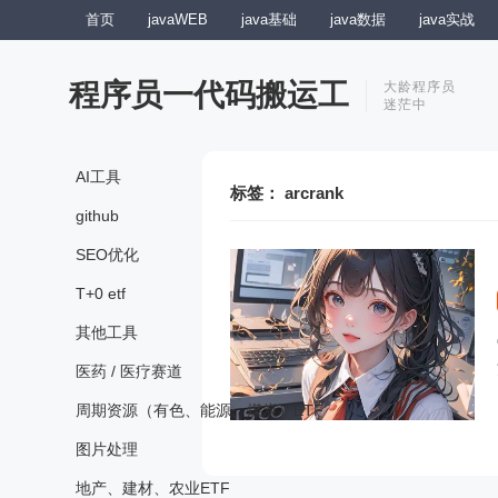
首页
javaWEB
java基础
java数据
java实战
程序员一代码搬运工
大龄程序员
迷茫中
AI工具
标签：
arcrank
github
SEO优化
T+0 etf
其他工具
医药 / 医疗赛道
周期资源（有色、能源、煤炭）ETF
图片处理
地产、建材、农业ETF