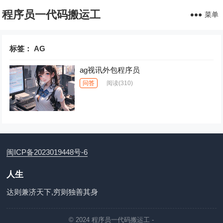
程序员一代码搬运工
菜单
标签：
AG
ag视讯外包程序员
问答
阅读
(310)
闽ICP备2023019448号-6
人生
达则兼济天下,穷则独善其身
© 2024
程序员一代码搬运工
-