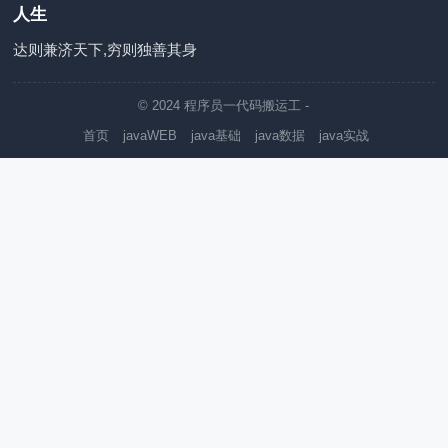
人生
达则兼济天下,穷则独善其身
© 2024
程序员一代码搬运工
-
首页
javaWEB
java基础
java数据
java实战