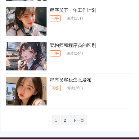
程序员下一年工作计划
问答
阅读
(251)
架构师和程序员的区别
问答
阅读
(244)
程序员客栈怎么发布
问答
阅读
(260)
文
1
2
下一页
章
导