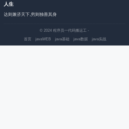
人生
达则兼济天下,穷则独善其身
© 2024
程序员一代码搬运工
-
首页
javaWEB
java基础
java数据
java实战