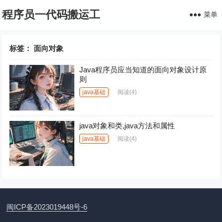
程序员一代码搬运工
菜单
标签：
面向对象
Java程序员应当知道的面向对象设计原
则
java基础
阅读
(4)
java对象和类,java方法和属性
java基础
阅读
(4)
闽ICP备2023019448号-6