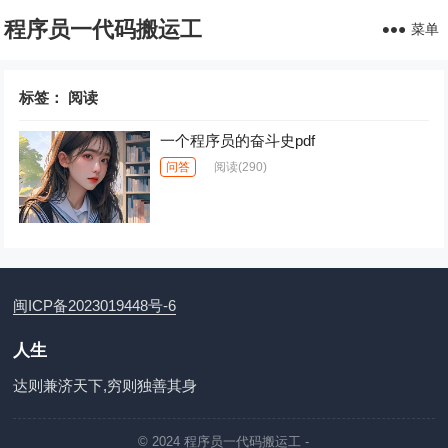
程序员一代码搬运工
菜单
标签：
阅读
一个程序员的奋斗史pdf
问答
阅读
(290)
闽ICP备2023019448号-6
人生
达则兼济天下,穷则独善其身
© 2024
程序员一代码搬运工
-