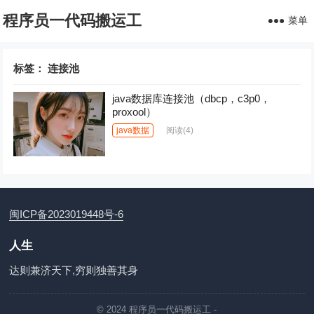
程序员一代码搬运工
菜单
标签：
连接池
java数据库连接池（dbcp，c3p0，
proxool）
java数据
阅读
(4)
闽ICP备2023019448号-6
人生
达则兼济天下,穷则独善其身
© 2024
程序员一代码搬运工
-