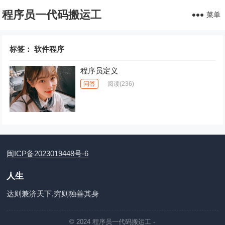
程序员一代码搬运工
菜单
标签：
软件程序
程序员定义
问答
阅读
(236)
闽ICP备2023019448号-6
人生
达则兼济天下,穷则独善其身
© 2024
程序员一代码搬运工
-