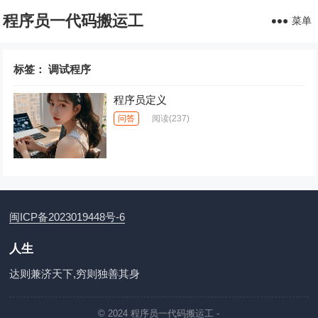
程序员一代码搬运工
菜单
标签：
调试程序
程序员定义
问答
阅读
(237)
闽ICP备2023019448号-6
人生
达则兼济天下,穷则独善其身
© 2024
程序员一代码搬运工
-