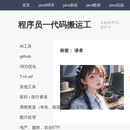
首页
javaWEB
java基础
java数据
java实战
程序员一代码搬运工
大龄程序员
迷茫中
AI工具
标签：
读者
github
SEO优化
T+0 etf
其他工具
医药 / 医疗赛道
周期资源（有色、能源、煤炭）ETF
图片处理
地产、建材、农业ETF