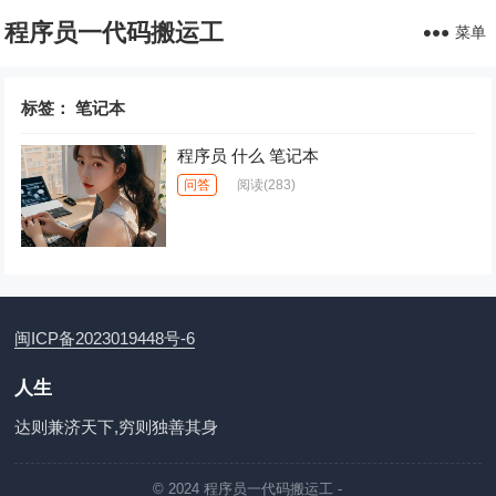
程序员一代码搬运工
菜单
标签：
笔记本
程序员 什么 笔记本
问答
阅读
(283)
闽ICP备2023019448号-6
人生
达则兼济天下,穷则独善其身
© 2024
程序员一代码搬运工
-