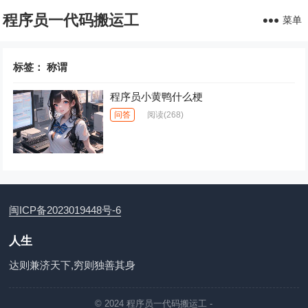
程序员一代码搬运工
菜单
标签：
称谓
程序员小黄鸭什么梗
问答
阅读
(268)
闽ICP备2023019448号-6
人生
达则兼济天下,穷则独善其身
© 2024
程序员一代码搬运工
-