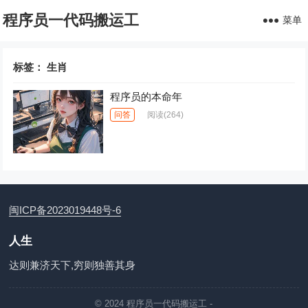
程序员一代码搬运工
菜单
标签：
生肖
程序员的本命年
问答
阅读
(264)
闽ICP备2023019448号-6
人生
达则兼济天下,穷则独善其身
© 2024
程序员一代码搬运工
-