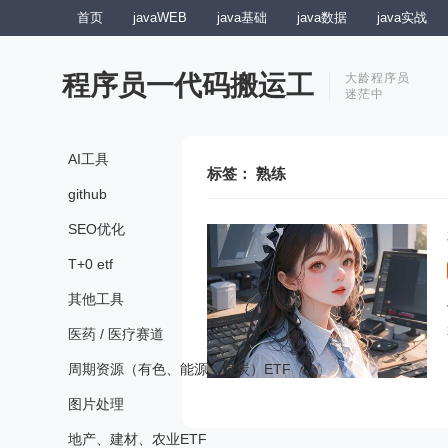
首页
javaWEB
java基础
java数据
java实战
程序员一代码搬运工
大龄程序员
迷茫中
AI工具
标签：
熟练
github
SEO优化
T+0 etf
其他工具
医药 / 医疗赛道
周期资源（有色、能源、煤炭）ETF
图片处理
地产、建材、农业ETF