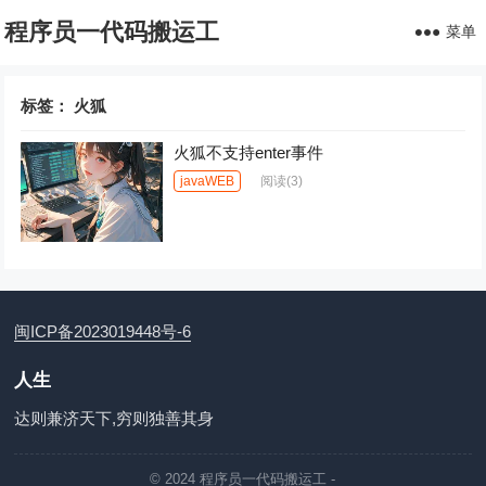
程序员一代码搬运工
菜单
标签：
火狐
火狐不支持enter事件
javaWEB
阅读
(3)
闽ICP备2023019448号-6
人生
达则兼济天下,穷则独善其身
© 2024
程序员一代码搬运工
-