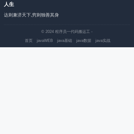
人生
达则兼济天下,穷则独善其身
© 2024
程序员一代码搬运工
-
首页
javaWEB
java基础
java数据
java实战