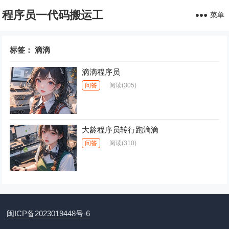
程序员一代码搬运工
菜单
标签：
滴滴
滴滴程序员
问答
阅读
(305)
大龄程序员转行跑滴滴
问答
阅读
(310)
闽ICP备2023019448号-6