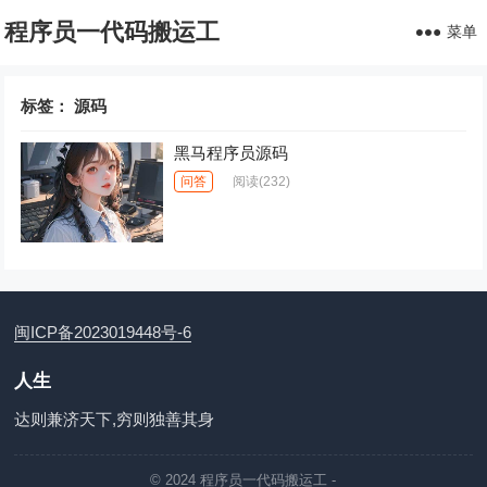
程序员一代码搬运工
菜单
标签：
源码
黑马程序员源码
问答
阅读
(232)
闽ICP备2023019448号-6
人生
达则兼济天下,穷则独善其身
© 2024
程序员一代码搬运工
-