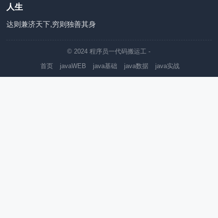
人生
达则兼济天下,穷则独善其身
© 2024
程序员一代码搬运工
-
首页
javaWEB
java基础
java数据
java实战