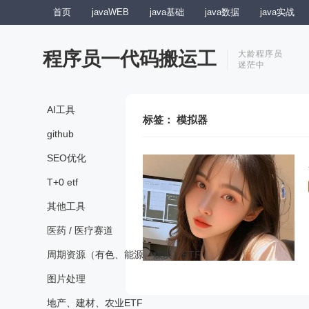
首页
javaWEB
java基础
java数据
java实战
程序员一代码搬运工
大龄程序员
迷茫中
AI工具
标签：
模拟器
github
SEO优化
T+0 etf
其他工具
医药 / 医疗赛道
周期资源（有色、能源、煤炭）ETF
图片处理
地产、建材、农业ETF