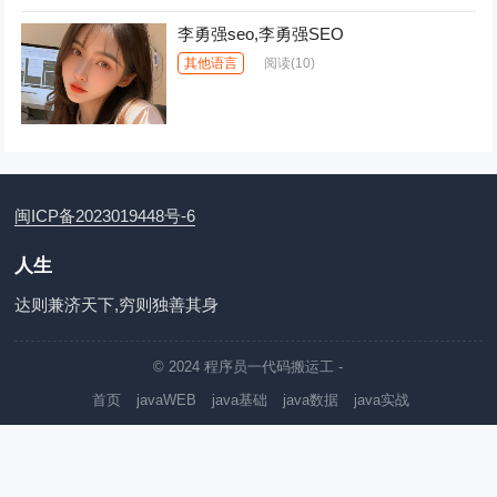
李勇强seo,李勇强SEO
其他语言
阅读
(10)
闽ICP备2023019448号-6
人生
达则兼济天下,穷则独善其身
© 2024
程序员一代码搬运工
-
首页
javaWEB
java基础
java数据
java实战