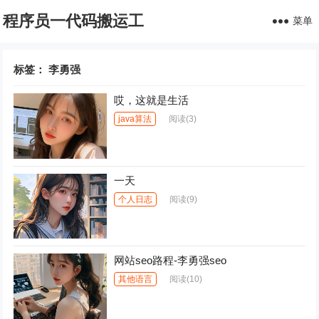
程序员一代码搬运工
菜单
标签：
李勇强
哎，这就是生活
java算法
阅读
(3)
一天
个人日志
阅读
(9)
网站seo路程-李勇强seo
其他语言
阅读
(10)