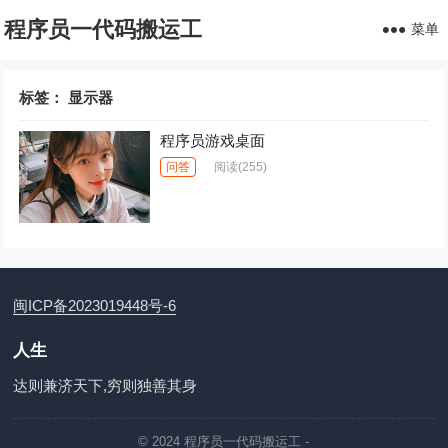
程序员一代码搬运工
菜单
标签：
显示器
程序员游戏桌面
问答
阅读
(255)
闽ICP备2023019448号-6
人生
达则兼济天下,穷则独善其身
© 2024
程序员一代码搬运工
-