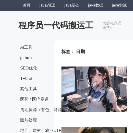
首页
javaWEB
java基础
java数据
java实战
程序员一代码搬运工
大龄程序员
迷茫中
AI工具
标签：
日期
github
SEO优化
T+0 etf
其他工具
医药 / 医疗赛道
周期资源（有色、能源、煤炭）ETF
图片处理
地产、建材、农业ETF