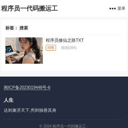
程序员一代码搬运工
菜单
标签：
搜索
程序员修仙之路TXT
问答
阅读
(264)
闽ICP备2023019448号-6
人生
达则兼济天下,穷则独善其身
© 2024
程序员一代码搬运工
-